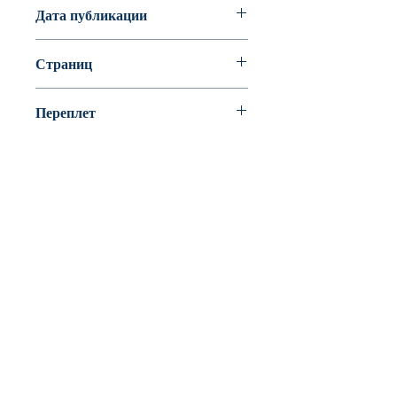
Дата публикации
Страниц
80
Переплет
Твердый переплет
BookyVedy
Буки-Веди - Детские Книги в Англии
Лично ознакомится с ассортиментом или
забрать свой заказ можно из одного из
наших пунктов самовывоза
Tunbridge Wells(Kent)
По всем вопросам, точном адресе и времени
пишите
info@bookyvedy.co.uk