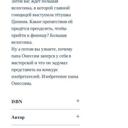
Затем вас ждёт большая
велогонка, в которой главной
гонщицей выступила тётушка
Цинния. Какие препятствия ей
придётся преодолеть, чтобы
прийти к финишу? Большая
велогонка.
Ну а потом вы узнаете, почему
папа Онессим заперся у себя в
мастерской и что он задумал
представить на конкурс
изобретателей. Изобретение папы
Онессима.
ISBN
978-5-389-13910-7
Автор
Женевьева Юрье