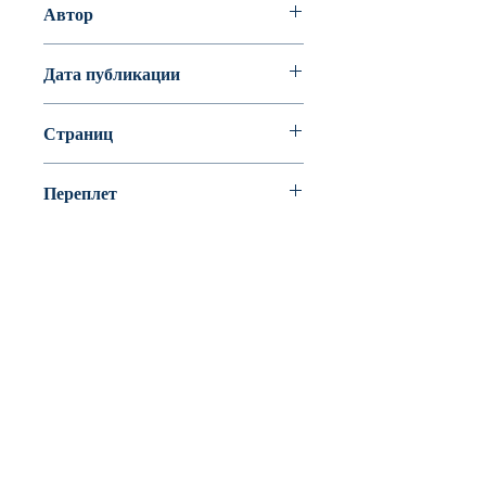
Автор
Уотт Фиона, Миллер Антония
Дата публикации
Страниц
Переплет
BookyVedy
Буки-Веди - Детские Книги в Англии
Лично ознакомится с ассортиментом или
забрать свой заказ можно из одного из
наших пунктов самовывоза
Tunbridge Wells(Kent)