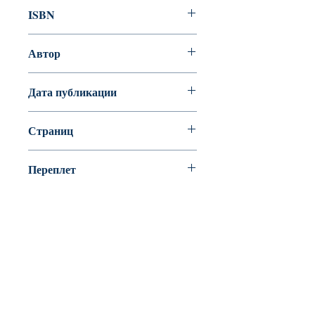
ISBN
978-5-86547-647-4
Автор
Дата публикации
2011
Страниц
4
Переплет
Листовое издание
BookyVedy
Буки-Веди - Детские Книги в Англии
Лично ознакомится с ассортиментом или