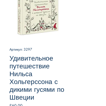
Артикул: 3297
Удивительное
путешествие
Нильса
Хольгерссона с
дикими гусями по
Швеции
Цена
£60.00