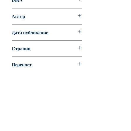
ISBN
978-5-86547-617-7
Автор
Борис Акунин
Дата публикации
2013
Страниц
208
Переплет
мягкий переплет (крепление
скрепкой или клеем)
BookyVedy
Буки-Веди - Детские Книги в Англии
Лично ознакомится с ассортиментом или
забрать свой заказ можно из одного из