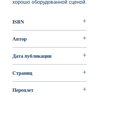
хорошо оборудованной сценой.
ISBN
978-5-00114-055-9
Автор
Джанни Родари
Дата публикации
Страниц
Переплет
Твердый переплет
BookyVedy
Буки-Веди - Детские Книги в Англии