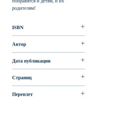
понравятся и детям, и их
родителям!
ISBN
978-5-389-01499-2
Автор
Фиона Ватт
Дата публикации
Страниц
24
Переплет
Мелованная