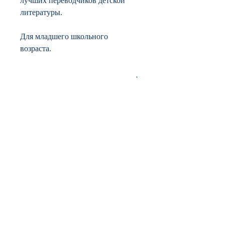
лучших переводчиков детской
литературы.
Для младшего школьного
возраста.
ISBN
978-5-4370-0151-6
Автор
Морис Сендак
Дата публикации
2017
Страниц
40
Переплет
твердая обложка (плотная бумага
или картон)