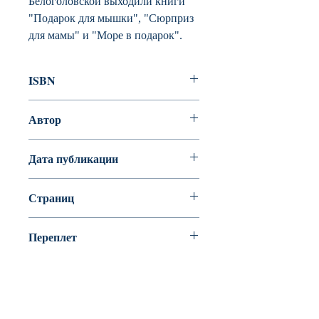
Белоголовской выходили книги
"Подарок для мышки", "Сюрприз
для мамы" и "Море в подарок".
ISBN
978-5-4335-0587-2
Автор
Карпова Наталья Владимировна
Дата публикации
Страниц
48
Переплет
Мелованная