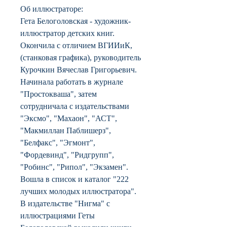
Об иллюстраторе:
Гета Белоголовская - художник-
иллюстратор детских книг.
Окончила с отличием ВГИИиК,
(станковая графика), руководитель
Курочкин Вячеслав Григорьевич.
Начинала работать в журнале
"Простокваша", затем
сотрудничала с издательствами
"Эксмо", "Махаон", "АСТ",
"Макмиллан Паблишерз",
"Белфакс", "Эгмонт",
"Фордевинд", "Ридгрупп",
"Робинс", "Рипол", "Экзамен".
Вошла в список и каталог "222
лучших молодых иллюстратора".
В издательстве "Нигма" с
иллюстрациями Геты