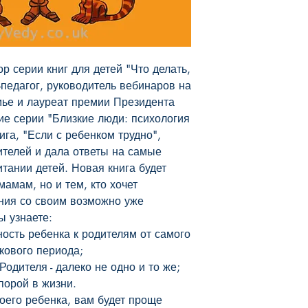
твердая обложка, ц
лакированная)
р серии книг для детей "Что делать, 
педагог, руководитель вебинаров на 
ье и лауреат премии Президента 
е серии "Близкие люди: психология 
а, "Если с ребенком трудно", 
телей и дала ответы на самые 
ании детей. Новая книга будет 
амам, но и тем, кто хочет 
ия со своим возможно уже 
 узнаете:

кового периода;
