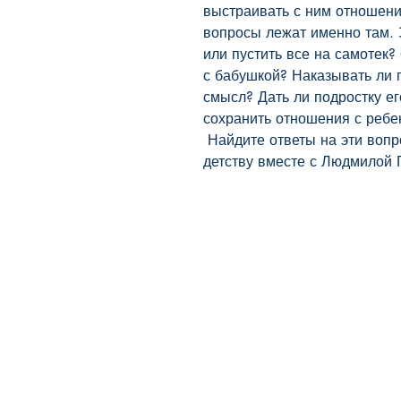
выстраивать с ним отношени
вопросы лежат именно там. 
или пустить все на самотек? 
с бабушкой? Наказывать ли п
смысл? Дать ли подростку ег
сохранить отношения с ребен
 Найдите ответы на эти вопросы, шаг за шагом следуя по 
детству вместе с Людмилой 
BookyVedy
Буки-Веди - Детские Книги в
Англии
Лично ознакомится с ассортиментом
или забрать свой заказ можно из