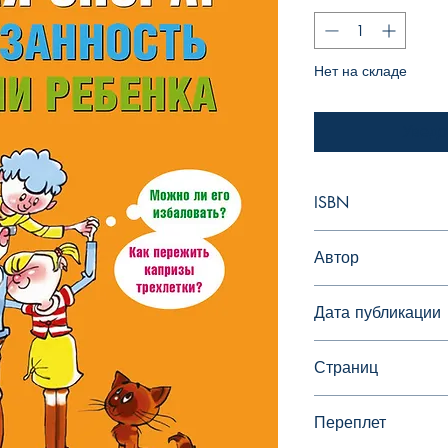
Нет на складе
Уведо
ISBN
978-5-17-084861-4
Автор
Людмила Петранов
Дата публикации
2014
Страниц
288
Переплет