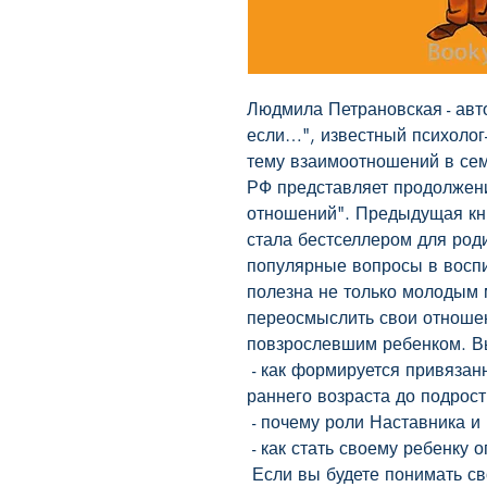
Людмила Петрановская - авто
если…", известный психолог-
тему взаимоотношений в сем
РФ представляет продолжени
отношений". Предыдущая книг
стала бестселлером для роди
популярные вопросы в воспит
полезна не только молодым м
переосмыслить свои отношен
повзрослевшим ребенком. Вы
 - как формируется привязанность ребенка к родителям от самого 
раннего возраста до подрост
 - почему роли Наставника и Родителя - далеко не одно и то же;

 - как стать своему ребенку опорой в жизни.

 Если вы будете понимать своего ребенка, вам будет проще 