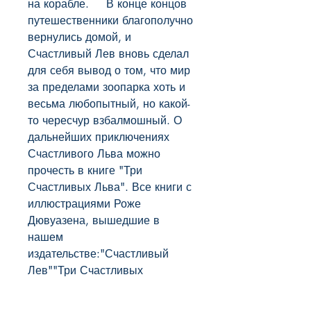
на корабле.     В конце концов 
путешественники благополучно 
вернулись домой, и 
Счастливый Лев вновь сделал 
для себя вывод о том, что мир 
за пределами зоопарка хоть и 
весьма любопытный, но какой-
то чересчур взбалмошный. О 
дальнейших приключениях 
Счастливого Льва можно 
прочесть в книге "Три 
Счастливых Льва". Все книги с 
иллюстрациями Роже 
Дювуазена, вышедшие в 
нашем 
издательстве:"Счастливый 
Лев""Три Счастливых 
Льва""Петуния""Сокровище 
Петунии"