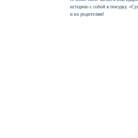
историю с собой в поездку. «Су
и их родителям!
BookyVedy
Буки-Веди - Детские Книги в
Англии
Лично ознакомится с ассортиментом
или забрать свой заказ можно из
одного из наших пунктов самовывоза
Tunbridge Wells(Kent)
По всем вопросам, точном адресе и
времени пишите
info@bookyvedy.co.uk