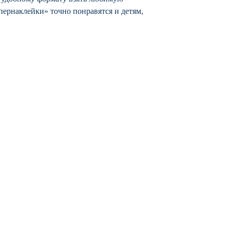
пернаклейки» точно понравятся и детям,
Наш магазин
Мы в соцсетях
Отправка и Возвраты
Facebook
Способы оплаты
Twitter
Privacy Policy
Instagram
Pinterest