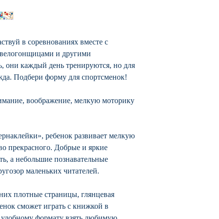
ствуй в соревнованиях вместе с
 велогонщицами и другими
, они каждый день тренируются, но для
жда. Подбери форму для спортсменок!
нимание, воображение, мелкую моторику
ернаклейки», ребенок развивает мелкую
во прекрасного. Добрые и яркие
ть, а небольшие познавательные
угозор маленьких читателей.
 них плотные страницы, глянцевая
бенок сможет играть с книжкой в
ря удобному формату взять любимую