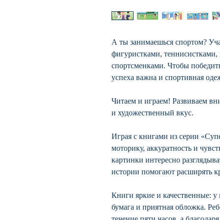
А ты занимаешься спортом? Уча
фигуристками, теннисистками,
спортсменками. Чтобы победить
успеха важна и спортивная оде
Читаем и играем! Развиваем в
и художественный вкус.
Играя с книгами из серии «Суп
моторику, аккуратность и чувст
картинки интересно разглядыва
истории помогают расширять кр
Книги яркие и качественные: у
бумага и приятная обложка. Ре
течение пяти часов, а благода