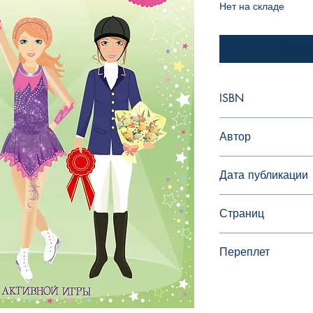
Нет на складе
Уведо
ISBN
978-5-389-05462-2
Автор
Уотт Фиона
Дата публикации
Страниц
24
Переплет
Мелованная