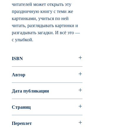
читателей может открыть эту
праздничную книгу с теми же
картинками, учиться по ней
читать, разглядывать картинки и
разгадывать загадки. И всё это —
с улыбкой.
ISBN
978-5-353-09019-9
Автор
Товарков Владимир, Дружкова Е
Дата публикации
2018
Страниц
80
Переплет