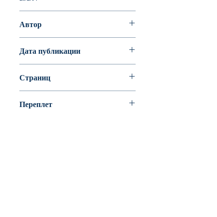
978-5-9684-2434-1
Автор
Брайан и Синтия Патерсон
Дата публикации
Страниц
Переплет
Твердый переплет
BookyVedy
Буки-Веди - Детские Книги в Англии
Лично ознакомится с ассортиментом или
забрать свой заказ можно из одного из