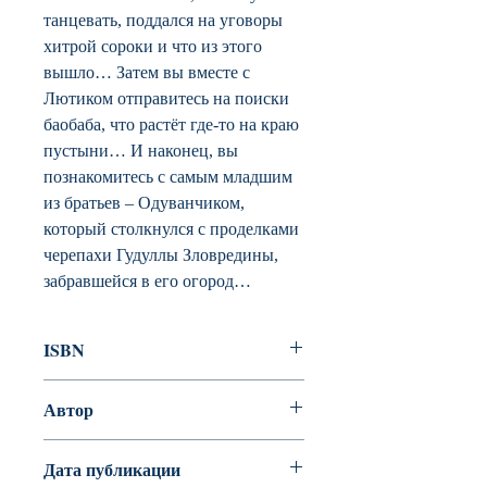
танцевать, поддался на уговоры
хитрой сороки и что из этого
вышло… Затем вы вместе с
Лютиком отправитесь на поиски
баобаба, что растёт где-то на краю
пустыни… И наконец, вы
познакомитесь с самым младшим
из братьев – Одуванчиком,
который столкнулся с проделками
черепахи Гудуллы Зловредины,
забравшейся в его огород…
ISBN
978-5-389-16316-4
Автор
Юрье Женевьева
Дата публикации