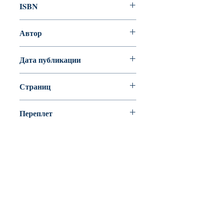
ISBN
978-5-4335-0696-1
Автор
Ремизов Алексей Михайлович
Дата публикации
Страниц
Переплет
Твердый переплет
BookyVedy
Буки-Веди - Детские Книги в Англии
Лично ознакомится с ассортиментом или