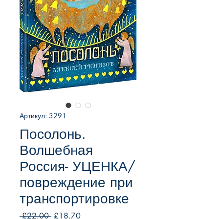
Артикул: 3291
Посолонь.
Волшебная
Россия- УЦЕНКА/
повреждение при
транспортировке
Обычная
Спеццена
 £22.00 
£18.70