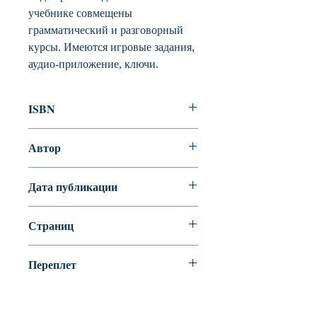
учебнике совмещены
грамматический и разговорный
курсы. Имеются игровые задания,
аудио-приложение, ключи.
ISBN
978-5-86547-435-7
Автор
Станислав Чернышов, Алла
Дата публикации
Чернышова
Страниц
168
Переплет
Мягкая обложка