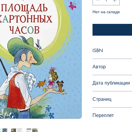
Нет на складе
Уведо
ISBN
978-5-389-18217-2
Автор
Яхнин Леонид
Дата публикации
Страниц
Переплет
Твердый переплет