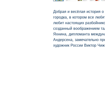
Добрая и весёлая история о
городка, в котором все любя
любит настоящих разбойнико
созданный воображением тал
Яхнина, дипломанта междуна
Андерсена, замечательно пр
художник России Виктор Чиж
BookyVedy
Буки-Веди - Детские Книги в
Англии
Лично ознакомится с ассортиментом