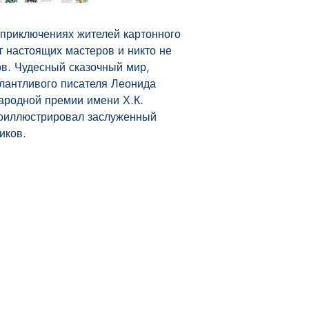
 приключениях жителей картонного 
т настоящих мастеров и никто не 
в. Чудесный сказочный мир, 
антливого писателя Леонида 
родной премии имени Х.К. 
оиллюстрировал заслуженный 
иков.
Наш магазин
Мы в соцсетях
Отправка и Возвраты
Facebook