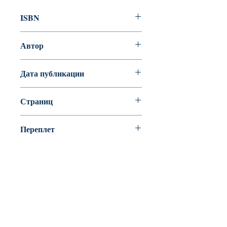
ISBN
978-5-9908965-6-7
Автор
Роб Биддальф
Дата публикации
2017
Страниц
32
Переплет
твердая обложка (плотная бумага
или картон)
BookyVedy
Буки-Веди - Детские Книги в Англии