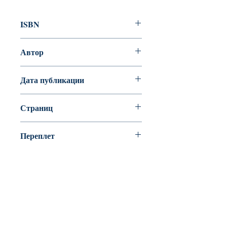
ISBN
978-5-905876-98-1
Автор
Нестлингер Кристине
Дата публикации
Страниц
40
Переплет
Офсет
BookyVedy
Буки-Веди - Детские Книги в Англии