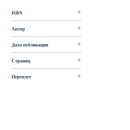
ISBN
978-5-00083-363-6
Автор
Нестлингер Кристине
Дата публикации
Страниц
56
Переплет
Офсет
BookyVedy
Буки-Веди - Детские Книги в Англии