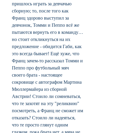
пришлось играть за девчачью
сборную; то, после того как
Франц здорово выступил за
девчонок, Томми и Пеппо всё же
пытаются вернуть его в команду…
но стоит откликнуться на их
предложение - обидится Габи, как
это всегда бывает! Ещё хуже, что
Франц зачем-то рассказал Томми и
Пеппо про футбольный мяч
своего брата - настоящее
сокровище с автографом Мартина
Мюллермайера из сборной
Австрии! Стоило ли сомневаться,
что те захотят на эту "реликвию"
посмотреть, а Франц не сможет им
отказать? Стоило ли надеяться,
что те просто глянут одним
глазком, пока брата нет, а мяча не