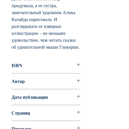
придумала, а ее сестра,
замечательный художник Алика
Калайда нарисовала. И
разглядывать ее изящные
иллюстрации – не меньшее
удовольствие, чем читать сказки
об удивительной мыши Гликерии.
ISBN
978-5-903497-88-1
Автор
Сабитова Дина Рафисовна
Дата публикации
Страниц
88
Переплет