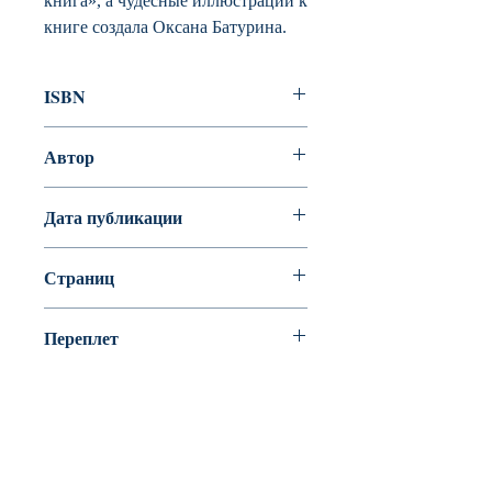
книга», а чудесные иллюстрации к
книге создала Оксана Батурина.
ISBN
978-5-353-08937-7
Автор
Мария Евсеева
Дата публикации
Страниц
48
Переплет
Твердый переплет
BookyVedy