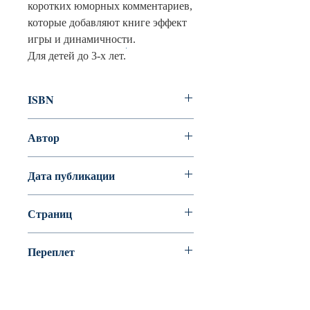
коротких юморных комментариев,
которые добавляют книге эффект
игры и динамичности.
Подробнее:
https://www.labirint.ru/books/663980/
Для детей до 3-х лет.
ISBN
978-5-17-110394-1
Автор
Тибо Жиль
Дата публикации
Страниц
32
Переплет
Мелованная