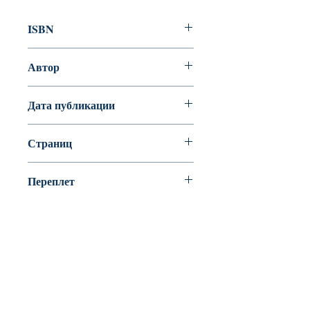
ISBN
978-5-86547-826-3
Автор
Стелла Цейтлин
Дата публикации
2016
Страниц
264
Переплет
мягкий переплет (крепление
скрепкой или клеем)
BookyVedy
Буки-Веди - Детские Книги в Англии