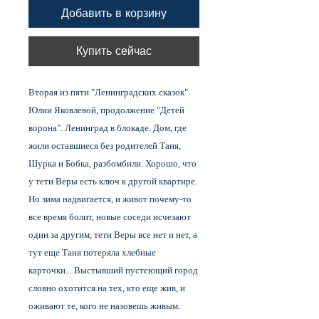
Добавить в корзину
Купить сейчас
Вторая из пяти "Ленинградских сказок"
Юлии Яковлевой, продолжение "Детей
ворона". Ленинград в блокаде. Дом, где
жили оставшиеся без родителей Таня,
Шурка и Бобка, разбомбили. Хорошо, что
у тети Веры есть ключ к другой квартире.
Но зима надвигается, и живот почему-то
все время болит, новые соседи исчезают
один за другим, тети Веры все нет и нет, а
тут еще Таня потеряла хлебные
карточки... Выстывший пустеющий город
словно охотится на тех, кто еще жив, и
оживают те, кого не назовешь живым.