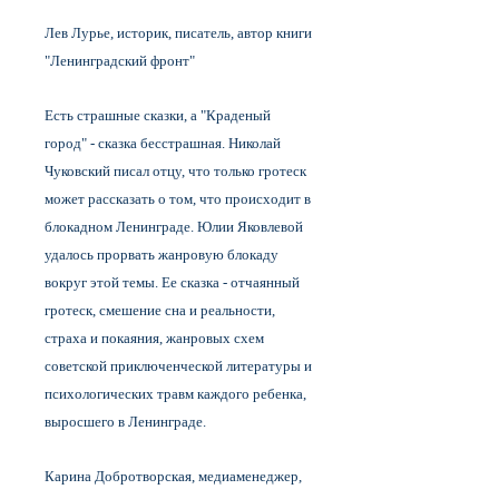
Лев Лурье, историк, писатель, автор книги
"Ленинградский фронт"
Есть страшные сказки, а "Краденый
город" - сказка бесстрашная. Николай
Чуковский писал отцу, что только гротеск
может рассказать о том, что происходит в
блокадном Ленинграде. Юлии Яковлевой
удалось прорвать жанровую блокаду
вокруг этой темы. Ее сказка - отчаянный
гротеск, смешение сна и реальности,
страха и покаяния, жанровых схем
советской приключенческой литературы и
психологических травм каждого ребенка,
выросшего в Ленинграде.
Карина Добротворская, медиаменеджер,