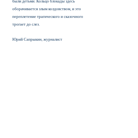
были детьми. Кольцо блокады здесь
оборачивается злым колдовством, и это
переплетение трагического и сказочного
трогает до слез.
Юрий Сапрыкин, журналист
ISBN
978-5-91759-463-7
Автор
Юлия Яковлева
Дата публикации
2017
Страниц
424
Переплет