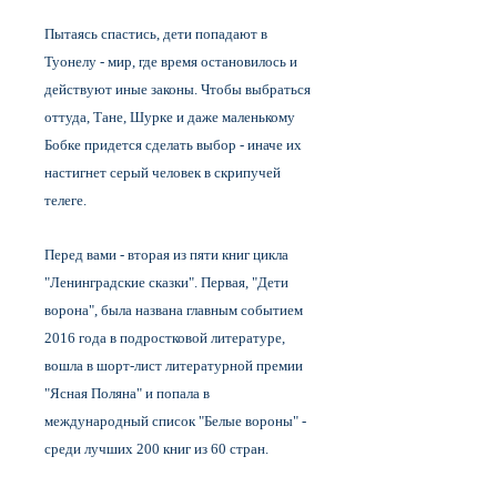
Пытаясь спастись, дети попадают в
Туонелу - мир, где время остановилось и
действуют иные законы. Чтобы выбраться
оттуда, Тане, Шурке и даже маленькому
Бобке придется сделать выбор - иначе их
настигнет серый человек в скрипучей
телеге.
Перед вами - вторая из пяти книг цикла
"Ленинградские сказки". Первая, "Дети
ворона", была названа главным событием
2016 года в подростковой литературе,
вошла в шорт-лист литературной премии
"Ясная Поляна" и попала в
международный список "Белые вороны" -
среди лучших 200 книг из 60 стран.