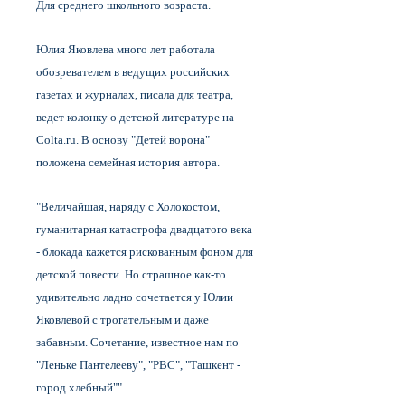
Для среднего школьного возраста.
Юлия Яковлева много лет работала
обозревателем в ведущих российских
газетах и журналах, писала для театра,
ведет колонку о детской литературе на
Colta.ru. В основу "Детей ворона"
положена семейная история автора.
"Величайшая, наряду с Холокостом,
гуманитарная катастрофа двадцатого века
- блокада кажется рискованным фоном для
детской повести. Но страшное как-то
удивительно ладно сочетается у Юлии
Яковлевой с трогательным и даже
забавным. Сочетание, известное нам по
"Леньке Пантелееву", "РВС", "Ташкент -
город хлебный"".