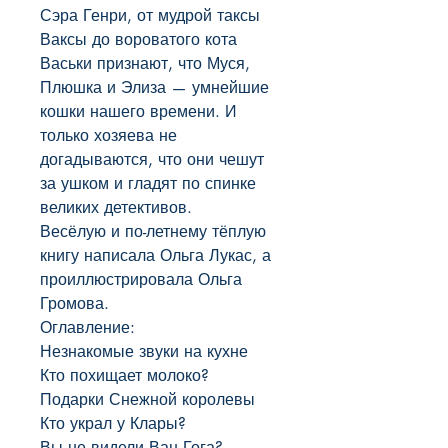
Сэра Генри, от мудрой таксы 
Ваксы до вороватого кота 
Васьки признают, что Муся, 
Плюшка и Элиза — умнейшие 
кошки нашего времени. И 
только хозяева не 
догадываются, что они чешут 
за ушком и гладят по спинке 
великих детективов.

Весёлую и по-летнему тёплую 
книгу написала Ольга Лукас, а 
проиллюстрировала Ольга 
Громова.

Оглавление:

Незнакомые звуки на кухне

Кто похищает молоко?

Подарки Снежной королевы

Кто украл у Клары?

Вы не видели Ван Гога?
