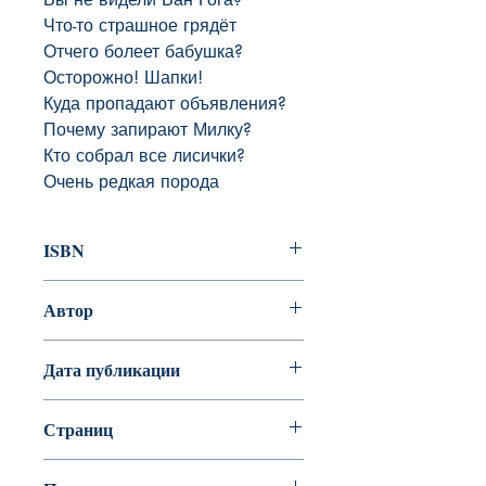
Что-то страшное грядёт

Отчего болеет бабушка?

Осторожно! Шапки!

Куда пропадают объявления?

Почему запирают Милку?

Кто собрал все лисички?

Очень редкая порода
ISBN
978-5-9268-3079-5
Автор
ЛУКАС О.
Дата публикации
Страниц
136