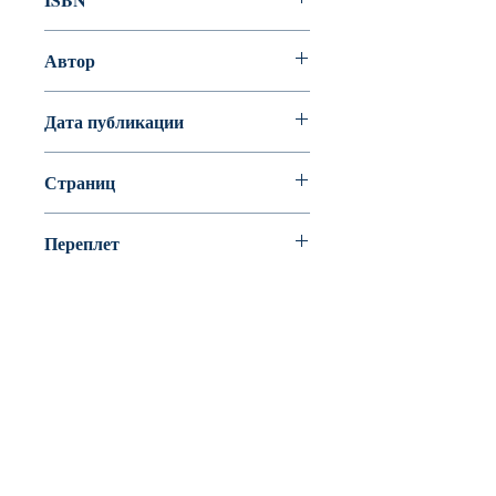
978-5-389-15914-3
Автор
Линдгрен Астрид
Дата публикации
Страниц
Переплет
Твердый переплет
BookyVedy
Буки-Веди - Детские Книги в Англии
Лично ознакомится с ассортиментом или
забрать свой заказ можно из одного из