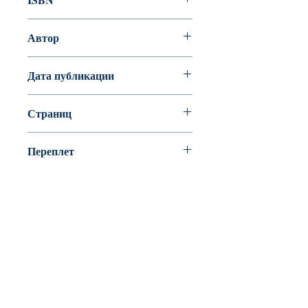
978-5-9268-2605-7
Автор
ГАУФ В.
Дата публикации
Страниц
184
Переплет
Твердый переплет
BookyVedy
Буки-Веди - Детские Книги в Англии
Лично ознакомится с ассортиментом или
забрать свой заказ можно из одного из