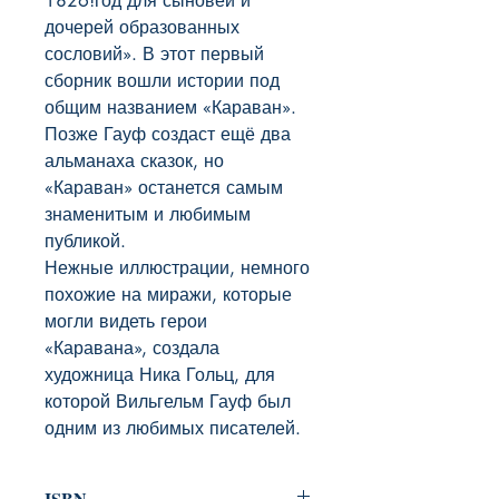
1826!год для сыновей и 
дочерей образованных 
сословий». В этот первый 
сборник вошли истории под 
общим названием «Караван». 
Позже Гауф создаст ещё два 
альманаха сказок, но 
«Караван» останется самым 
знаменитым и любимым 
публикой.

Нежные иллюстрации, немного 
похожие на миражи, которые 
могли видеть герои 
«Каравана», создала 
художница Ника Гольц, для 
которой Вильгельм Гауф был 
одним из любимых писателей.
ISBN