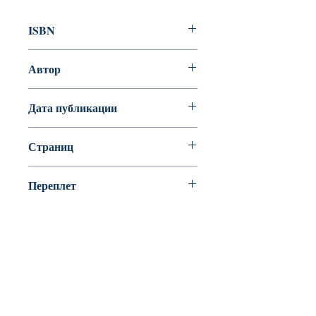
ISBN
978-5-906951-23-6
Автор
Аромштам Марина Семеновна
Дата публикации
2017
Страниц
48
Переплет
Мягкая обложка
BookyVedy
Буки-Веди - Детские Книги в Англии