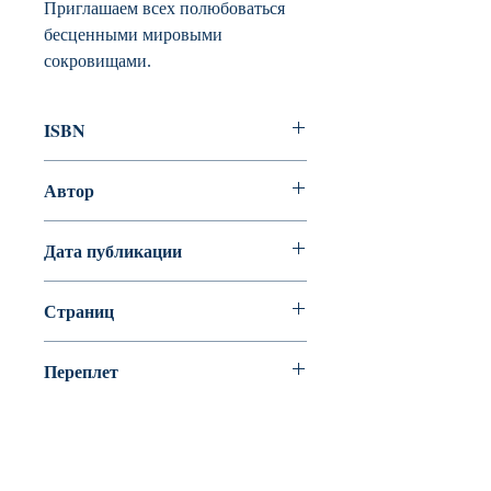
Приглашаем всех полюбоваться
бесценными мировыми
сокровищами.
ISBN
978-5-389-10423-5
Автор
Джо Нельсон
Дата публикации
2016
Страниц
112
Переплет
твердая обложка (плотная бумага
или картон)