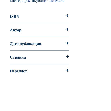
книги, практикующий психолог.
ISBN
978-5-86547-539-2
Автор
Наталья Жукова
Дата публикации
2010
Страниц
416
Переплет
твердая обложка (плотная бумага
или картон)
BookyVedy
Буки-Веди - Детские Книги в Англии