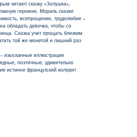
рым читают сказку «Золушка», 
авную героиню. Мораль сказки: 
чивость, всепрощение, трудолюбие – 
на обладать девочка, чтобы со 
нца. Сказка учит прощать близким 
атить той же монетой и лишний раз 
– изысканные иллюстрации 
дные, поэтичные, удивительно 
ие истинно французский колорит 
Наш магазин
Мы в соцсетях