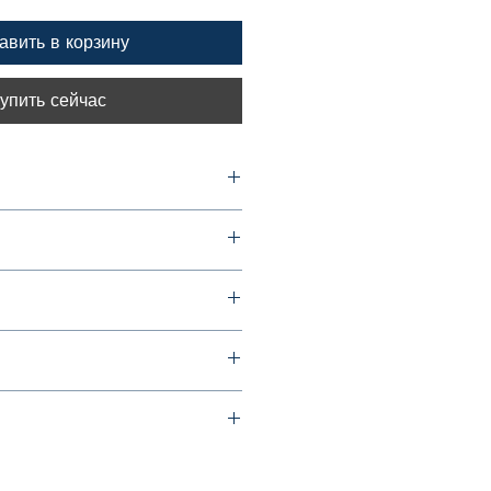
авить в корзину
упить сейчас
репление скрепкой или клеем)