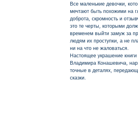
Все маленькие девочки, кото
мечтают быть похожими на гл
доброта, скромность и отзыв
это те черты, которыми долж
временем выйти замуж за при
людям их проступки, а не пл
ни на что не жаловаться.

Настоящее украшение книги 
Владимира Конашевича, наря
точные в деталях, передающ
сказки.
BookyVedy
Буки-Веди - Детские Книги в
Англии