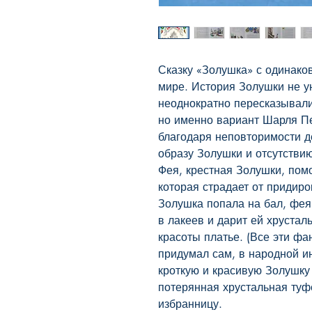
Сказку «Золушка» с одинако
мире. История Золушки не ун
неоднократно пересказывали
но именно вариант Шарля Пе
благодаря неповторимости де
образу Золушки и отсутствию
Фея, крестная Золушки, помо
которая страдает от придиро
Золушка попала на бал, фея
в лакеев и дарит ей хрустал
красоты платье. (Все эти фа
придумал сам, в народной ин
кроткую и красивую Золушку
потерянная хрустальная туфе
избранницу.
