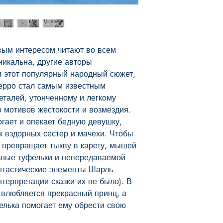
вым интересом читают во всем 
икальна, другие авторы 
 этот популярный народный сюжет, 
рро стал самым известным 
талей, утонченному и легкому 
 мотивов жестокости и возмездия.

гает и опекает бедную девушку, 
к вздорных сестер и мачехи. Чтобы 
 превращает тыкву в карету, мышей 
ьные туфельки и непередаваемой 
нтастические элементы Шарль 
терпретации сказки их не было). В 
 влюбляется прекрасный принц, а 
лька помогает ему обрести свою 