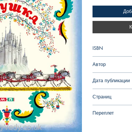
Доб
К
ISBN
978-5-00041-035-6
Автор
Шарль Перро
Дата публикации
2014
Страниц
20
Переплет
мягкий переплет (к