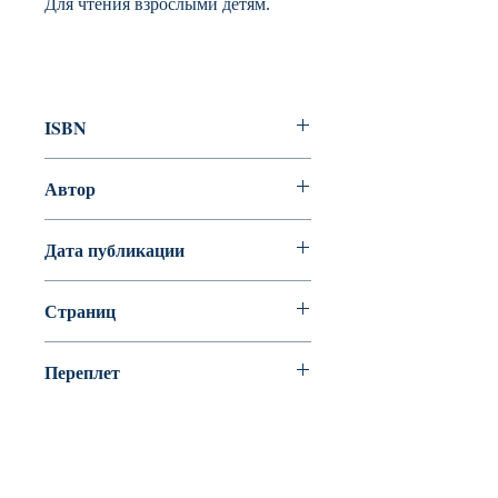
Для чтения взрослыми детям.
ISBN
978-5-9908307-8-Х
Автор
Патерсон Брайан, Патерсон Синтия
Дата публикации
2017
Страниц
32
Переплет
твердая обложка,
целлофанированная (или
лакированная)