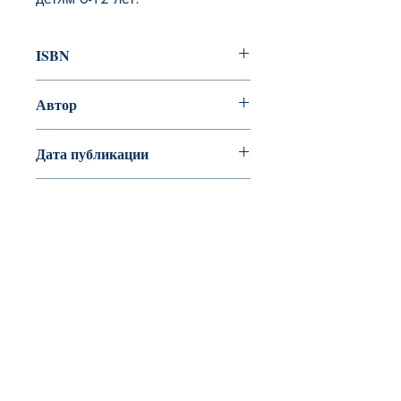
ISBN
978-5-00041-291-6
Автор
Григорий Кружков
Дата публикации
Страниц
88
Переплет
Твердый переплет
BookyVedy
Буки-Веди - Детские Книги в Англии