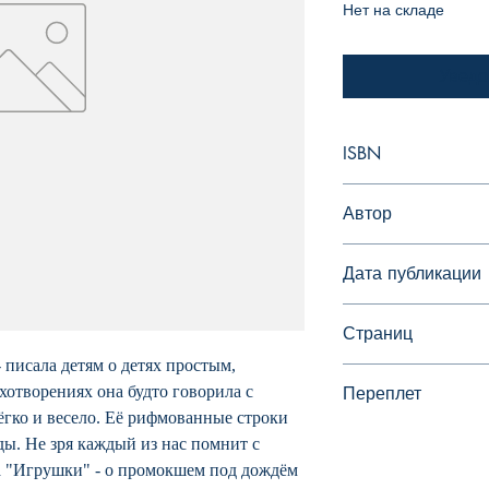
Нет на складе
Уведо
ISBN
978-5-17-090852-3
Автор
Барто Агния Львовн
Дата публикации
Страниц
- писала детям о детях простым,
240
хотворениях она будто говорила с
Переплет
ёгко и весело. Её рифмованные строки
Офсет
ды. Не зря каждый из нас помнит с
ла "Игрушки" - о промокшем под дождём