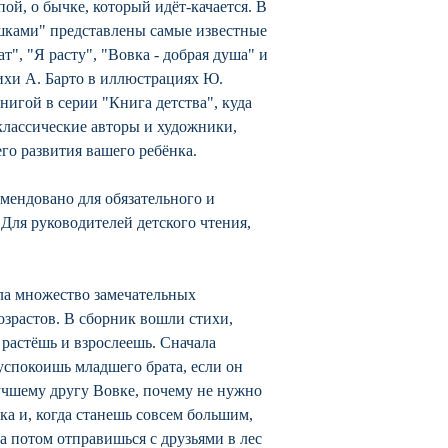
пой, о бычке, который идёт-качается. В
шками" представлены самые известные
", "Я расту", "Вовка - добрая душа" и
ихи А. Барто в иллюстрациях Ю.
игой в серии "Книга детства", куда
классические авторы и художники,
го развития вашего ребёнка.
омендовано для обязательного и
 Для руководителей детского чтения,
ала множество замечательных
озрастов. В сборник вошли стихи,
 растёшь и взрослеешь. Сначала
успокоишь младшего брата, если он
учшему другу Вовке, почему не нужно
ка и, когда станешь совсем большим,
а потом отправишься с друзьями в лес