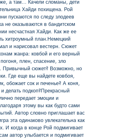
же, а там… Качели сломаны, дети 
тельница Хайди похищена. Рой 
они пускаются по следу злодеев 
ка не оказываются в бандитском 
нии несчастная Хайди. Как же ее 
ть хитроумный план.Немецкий 
мал и нарисовал вестерн. Сюжет 
конам жанра: ковбой и его верный 
погоня, плен, спасение, зло 
т. Привычный сюжет? Возможно, но 
ки. Где еще вы найдете ковбоя, 
к, обожает сок и печенье? А коня, 
 и делать подкоп?Прекрасный 
лично передает эмоции и 
агодаря этому вы как будто сами 
ытий. Автор словно приглашает вас 
гра эта одинаково увлекательна как 
х. И когда в конце Рой подмигивает 
 сам автор улыбается и подмигивает 