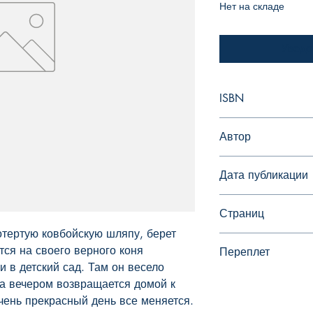
Нет на складе
Уведо
ISBN
978-5-00041-368-5
Автор
Оле Кёнекке
Дата публикации
Страниц
тертую ковбойскую шляпу, берет 
тся на своего верного коня 
Переплет
 в детский сад. Там он весело 
Твердый переплет
а вечером возвращается домой к 
чень прекрасный день все меняется. 