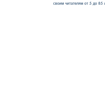
своим читателям от 5 до 85 
BookyVedy
Буки-Веди - Детские Книги в
Англии
Лично ознакомится с ассортиментом
или забрать свой заказ можно из
одного из наших пунктов самовывоза
Tunbridge Wells(Kent)
По всем вопросам, точном адресе и
времени пишите
info@bookyvedy.co.uk