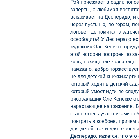
Рой приезжает в садик попоз
заперты, а любимая воспита
вскакивает на Десперадо, и 
через пустыню, по горам, по
логове, где томится в заточе
освободить? У Десперадо ес
художник Оле Кёнекке приду
этой истории построен по за
конь, похищение красавицы, 
наказано, добро торжествуе
не для детской книжки-картин
который ходит в детский сади
который умеет идти по следу
рисовальщик Оле Кёнекке от
нарастающее напряжение. Бл
становитесь участниками соб
поиграть в ковбоев, причем и
для детей, так и для взрослы
Десперадо, кажется, что это