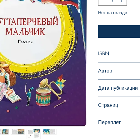
Нет на складе
Уведо
ISBN
978-5-389-17207-4
Автор
Григорович Дмитри
Дата публикации
Страниц
Переплет
Твердый переплет