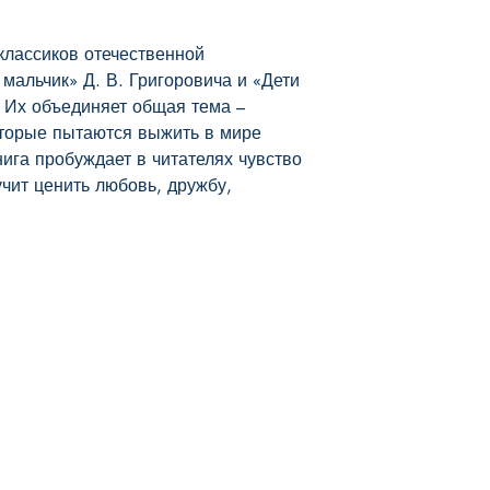
классиков отечественной 
мальчик» Д. В. Григоровича и «Дети 
 Их объединяет общая тема – 
оторые пытаются выжить в мире 
ига пробуждает в читателях чувство 
чит ценить любовь, дружбу, 
Наш магазин
Мы в соцсетях
Отправка и Возвраты
Facebook