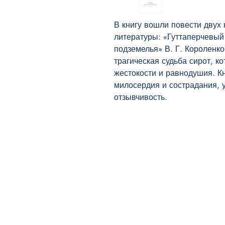
В книгу вошли повести двух 
литературы: «Гуттаперчевый 
подземелья» В. Г. Короленко
трагическая судьба сирот, к
жестокости и равнодушия. Кн
милосердия и сострадания, у
отзывчивость.
BookyVedy
Буки-Веди - Детские Книги в
Англии
Лично ознакомится с ассортиментом