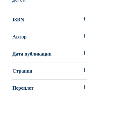
ISBN
978-5-91759-701-0
Автор
Группа "Плантель"
Дата публикации
Страниц
Переплет
Твердый переплет
BookyVedy
Буки-Веди - Детские Книги в Англии