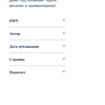
даже под облаками - яркое, 
веселое и занимательное!
ISBN
978-5-353-09282-7
Автор
Орлова А.
Дата публикации
Страниц
Переплет
BookyVedy