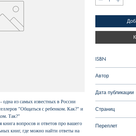
Доб
К
ISBN
978-5-17-107869-0
Автор
Гиппенрейтер Юлия
Дата публикации
 одна из самых известных в России
Страниц
селлеров "Общаться с ребенком. Как?" и
ом. Так?"
528
 книга вопросов и ответов про вашего
Переплет
ьных книг, где можно найти ответы на