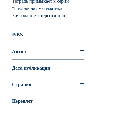
Тетрадь примыкает к серии
"Необычная математика".
3-е издание, стереотипное.
ISBN
978-5-4439-2946-0
Автор
Кац Женя
Дата публикации
Страниц
64
Переплет
Офсет