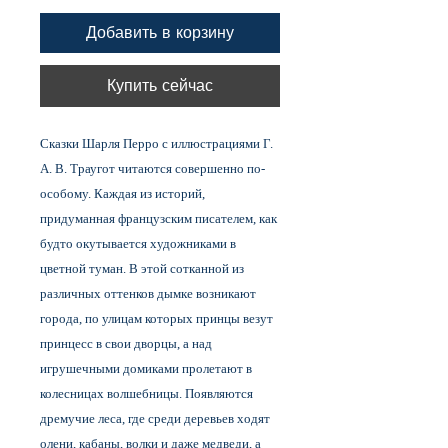
Добавить в корзину
Купить сейчас
Сказки Шарля Перро с иллюстрациями Г.
А. В. Траугот читаются совершенно по-
особому. Каждая из историй,
придуманная французским писателем, как
будто окутывается художниками в
цветной туман. В этой сотканной из
различных оттенков дымке возникают
города, по улицам которых принцы везут
принцесс в свои дворцы, а над
игрушечными домиками пролетают в
колесницах волшебницы. Появляются
дремучие леса, где среди деревьев ходят
олени, кабаны, волки и даже медведи, а