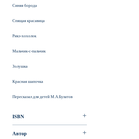
Синяя борода
Спящая красавица
Рикэ-хохолок
Мальчик-с-пальчик
Золушка
Красная шапочка
Пересказал для детей М.А.Булатов
ISBN
978-5-9268-1606-5
Автор