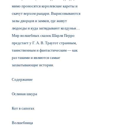
мимо проносятся королевские кареты и
скачут верхом рыцари. Вырисовываются
залы дворцов и замков, где живут
людоеды и куда заглядывают колдуньи…
Мир волшебных сказок Шарля Перро
предстает у Г. А. В. Траугот странным,
таинственным и фантастическим — как
раз такими и являются самые
захватывающие истории.
Содержание
Ослиная шкура
Кот в сапогах
Волшебница