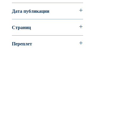
Шарль Перро
Дата публикации
2014
Страниц
352
Переплет
твердая обложка, обтянутая тканью
(или бумвинил), тиснение объемное
BookyVedy
Буки-Веди - Детские Книги в Англии
Лично ознакомится с ассортиментом или
забрать свой заказ можно из одного из
наших пунктов самовывоза
Tunbridge Wells(Kent)
По всем вопросам, точном адресе и времени
пишите
info@bookyvedy.co.uk