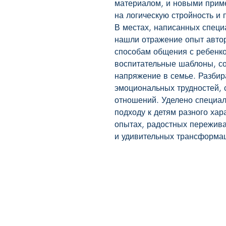
материалом, и новыми прим
на логическую стройность и 
В местах, написанных специа
нашли отражение опыт автор
способам общения с ребенк
воспитательные шаблоны, с
напряжение в семье. Разбир
эмоциональных трудностей, 
отношений. Уделено специал
подходу к детям разного хар
опытах, радостных пережива
и удивительных трансформац
BookyVedy
Буки-Веди - Детские Книги в