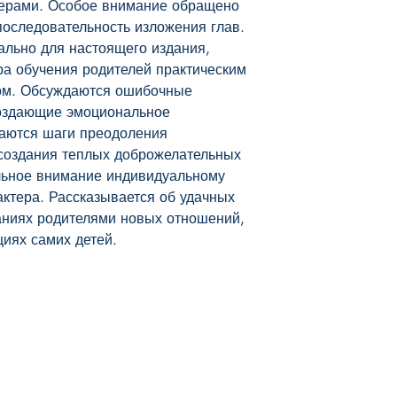
Твердый переплет
ерами. Особое внимание обращено 
последовательность изложения глав. 
льно для настоящего издания, 
а обучения родителей практическим 
ом. Обсуждаются ошибочные 
оздающие эмоциональное 
аются шаги преодоления 
создания теплых доброжелательных 
ьное внимание индивидуальному 
актера. Рассказывается об удачных 
ниях родителями новых отношений, 
иях самих детей.
Наш магазин
Мы в соцсетях