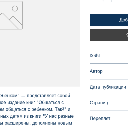
Доб
К
ISBN
978-5-17-092653-4
Автор
Гиппенрейтер Юлия
Дата публикации
ебенком" — представляет собой 
ое издание книг "Общаться с 
Страниц
м общаться с ребенком. Так?" и 
496
ых детям из книги "У нас разные 
Переплет
сты расширены, дополнены новым 