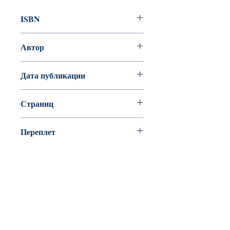
ISBN
978-5-9268-2824-2
Автор
ЛЕРМОНТОВ М.Ю.
Дата публикации
Страниц
48
Переплет
Интегральный переплет
BookyVedy
Буки-Веди - Детские Книги в Англии