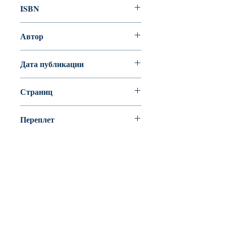
ISBN
978-5-9287-2934-9
Автор
Кэрролл Льюис
Дата публикации
Страниц
140
Переплет
Мелованная
BookyVedy
Буки-Веди - Детские Книги в Англии
Лично ознакомится с ассортиментом или