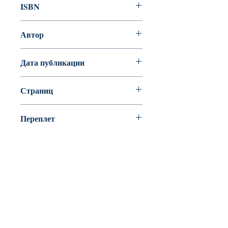
ISBN
978-5-86547-827-0
Автор
Ольга Криль
Дата публикации
2015
Страниц
36
Переплет
мягкий переплет (крепление
скрепкой или клеем)
BookyVedy
Буки-Веди - Детские Книги в Англии
Лично ознакомится с ассортиментом или